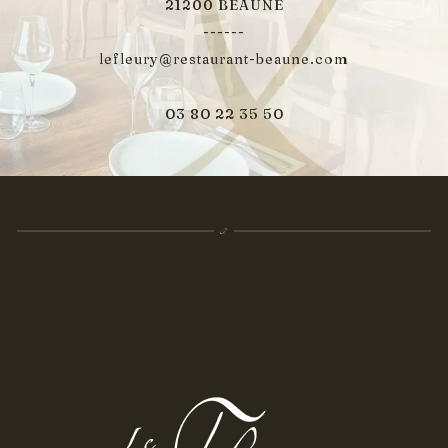
21200 BEAUNE
------
lefleury@restaurant-beaune.com
03 80 22 35 50