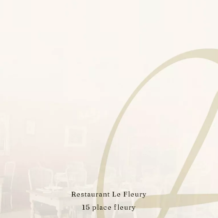
Restaurant Le Fleury
15 place fleury