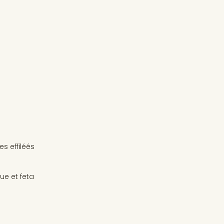
s effiléés
ue et feta