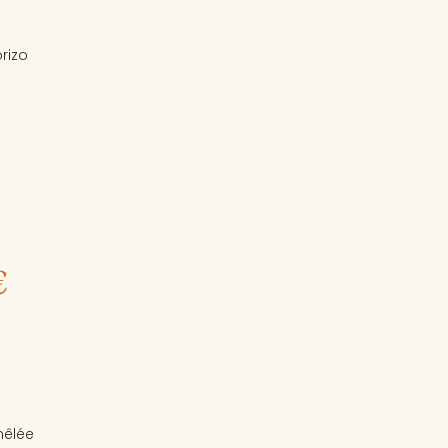
rizo
€
mêlée